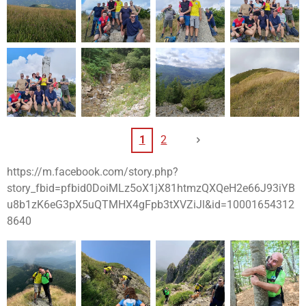
1
2
https://m.facebook.com/story.php?
story_fbid=pfbid0DoiMLz5oX1jX81htmzQXQeH2e66J93iYB
u8b1zK6eG3pX5uQTMHX4gFpb3tXVZiJl&id=10001654312
8640