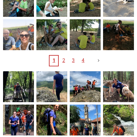
1
2
3
4