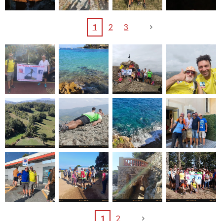
1
2
3
1
2