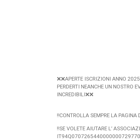
❌❌APERTE ISCRIZIONI ANNO 2025
PERDERTI NEANCHE UN NOSTRO EV
INCREDIBILI❌❌
‼️CONTROLLA SEMPRE LA PAGINA 
‼️SE VOLETE AIUTARE L’ ASSOCIA
IT94Q070726544000000072977